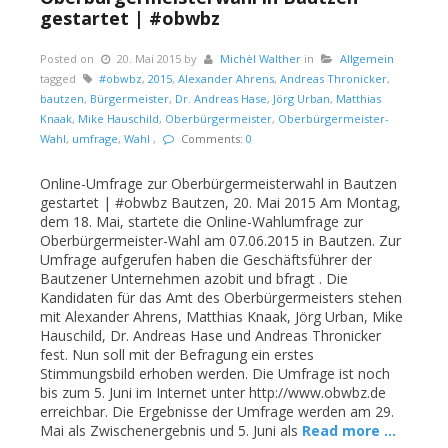
gestartet | #obwbz
Posted on
20. Mai 2015
by
Michèl Walther
in
Allgemein
tagged
#obwbz
,
2015
,
Alexander Ahrens
,
Andreas Thronicker
,
bautzen
,
Bürgermeister
,
Dr. Andreas Hase
,
Jörg Urban
,
Matthias
Knaak
,
Mike Hauschild
,
Oberbürgermeister
,
Oberbürgermeister-
Wahl
,
umfrage
,
Wahl
,
Comments:
0
Online-Umfrage zur Oberbürgermeisterwahl in Bautzen
gestartet | #obwbz Bautzen, 20. Mai 2015 Am Montag,
dem 18. Mai, startete die Online-Wahlumfrage zur
Oberbürgermeister-Wahl am 07.06.2015 in Bautzen. Zur
Umfrage aufgerufen haben die Geschäftsführer der
Bautzener Unternehmen azobit und bfragt . Die
Kandidaten für das Amt des Oberbürgermeisters stehen
mit Alexander Ahrens, Matthias Knaak, Jörg Urban, Mike
Hauschild, Dr. Andreas Hase und Andreas Thronicker
fest. Nun soll mit der Befragung ein erstes
Stimmungsbild erhoben werden. Die Umfrage ist noch
bis zum 5. Juni im Internet unter http://www.obwbz.de
erreichbar. Die Ergebnisse der Umfrage werden am 29.
Mai als Zwischenergebnis und 5. Juni als
Read more …