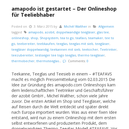
amapodo ist gestartet – Der Onlineshop
für Teeliebhaber
Posted on
3. März 2015
by
Michèl Walther
in
Allgemein
tagged
amapodo
,
azobit
,
doppelwandige teegläser
,
glas tee
,
onlineshop
,
shop
,
Shopsystem
,
tea to go
,
teafavs
,
teamaker
,
tee to
go
,
teebereiter
,
teebkaufen
,
teeglas
,
teeglas mit sieb
,
teegläser
,
teegläser doppelwandig
,
teekannen mit sieb
,
teekocher
,
Teetrinker
,
teezubereiter
,
testsieger tee togo teeglas
,
thermo teegläser
,
thermobecher
,
thermoteeglas
,
Comments:
0
Teekanne, Teeglas und Teesieb in einem – #TEAFAVS
macht es möglich Pressemitteilung vom 02.03.2015 Die
Idee zur Gründung des amapodo.com Onlineshops kam
dem leidenschaftlichen Teetrinker und Geschäftsführer
der azobit GmbH , Michel Walther, schon viele Jahre
zuvor. Die ersten Artikel im Shop sind Teegläser, welche
auf Reisen durch die Welt entdeckt und später direkt
nach Europa importiert wurden. Was aus einer fixen Idee
entstand, wird nun zu einem Onlineshop mit dem ersten
selbst entworfenen und produzierten Produkt, dem
doppelwandigen Thermo-Teeglas Modell #TEAFAVS. Vor