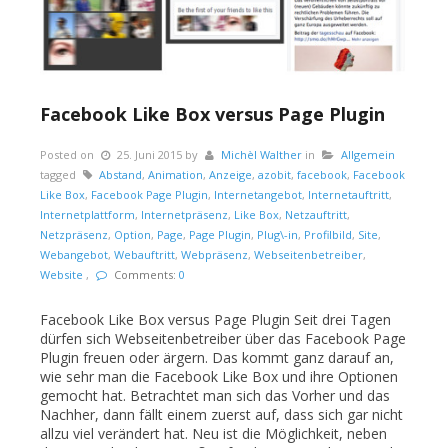
Facebook Like Box versus Page Plugin
Posted on
25. Juni 2015
by
Michèl Walther
in
Allgemein
tagged
Abstand
,
Animation
,
Anzeige
,
azobit
,
facebook
,
Facebook
Like Box
,
Facebook Page Plugin
,
Internetangebot
,
Internetauftritt
,
Internetplattform
,
Internetpräsenz
,
Like Box
,
Netzauftritt
,
Netzpräsenz
,
Option
,
Page
,
Page Plugin
,
Plug\-in
,
Profilbild
,
Site
,
Webangebot
,
Webauftritt
,
Webpräsenz
,
Webseitenbetreiber
,
Website
,
Comments:
0
Facebook Like Box versus Page Plugin Seit drei Tagen
dürfen sich Webseitenbetreiber über das Facebook Page
Plugin freuen oder ärgern. Das kommt ganz darauf an,
wie sehr man die Facebook Like Box und ihre Optionen
gemocht hat. Betrachtet man sich das Vorher und das
Nachher, dann fällt einem zuerst auf, dass sich gar nicht
allzu viel verändert hat. Neu ist die Möglichkeit, neben