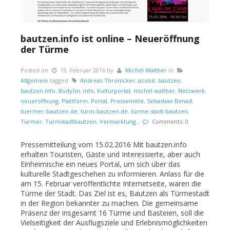
bautzen.info ist online – Neueröffnung
der Türme
Posted on
15. Februar 2016
by
Michèl Walther
in
Allgemein
tagged
Andreas Thronicker
,
azobit
,
bautzen
,
bautzen.info
,
Budyšin
,
info
,
Kulturportal
,
michel walther
,
Netzwerk
,
neueröffnung
,
Plattform
,
Portal
,
Pressemitte
,
Sebastian Benad
,
tuermer-bautzen.de
,
turm-bautzen.de
,
türme-stadt bautzen
,
Türmer
,
Turmstadtbautzen
,
Vermarktung
,
Comments:
0
Pressemitteilung vom 15.02.2016 Mit bautzen.info
erhalten Touristen, Gäste und Interessierte, aber auch
Einheimische ein neues Portal, um sich über das
kulturelle Stadtgeschehen zu informieren. Anlass für die
am 15. Februar veröffentlichte Internetseite, waren die
Türme der Stadt. Das Ziel ist es, Bautzen als Türmestadt
in der Region bekannter zu machen. Die gemeinsame
Präsenz der insgesamt 16 Türme und Basteien, soll die
Vielseitigkeit der Ausflugsziele und Erlebnismöglichkeiten