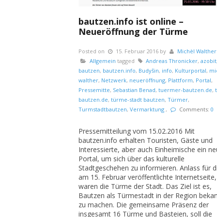
bautzen.info ist online –
Neueröffnung der Türme
Posted on
15. Februar 2016
by
Michèl Walther
Allgemein
tagged
Andreas Thronicker
,
azobit
bautzen
,
bautzen.info
,
Budyšin
,
info
,
Kulturportal
,
mi
walther
,
Netzwerk
,
neueröffnung
,
Plattform
,
Portal
,
Pressemitte
,
Sebastian Benad
,
tuermer-bautzen.de
,
bautzen.de
,
türme-stadt bautzen
,
Türmer
,
Turmstadtbautzen
,
Vermarktung
,
Comments:
0
Pressemitteilung vom 15.02.2016 Mit
bautzen.info erhalten Touristen, Gäste und
Interessierte, aber auch Einheimische ein n
Portal, um sich über das kulturelle
Stadtgeschehen zu informieren. Anlass für d
am 15. Februar veröffentlichte Internetseite,
waren die Türme der Stadt. Das Ziel ist es,
Bautzen als Türmestadt in der Region beka
zu machen. Die gemeinsame Präsenz der
insgesamt 16 Türme und Basteien, soll die