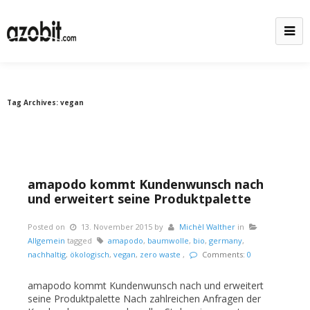
Tag Archives:
vegan
amapodo kommt Kundenwunsch nach
und erweitert seine Produktpalette
Posted on
13. November 2015
by
Michèl Walther
in
Allgemein
tagged
amapodo
,
baumwolle
,
bio
,
germany
,
nachhaltig
,
ökologisch
,
vegan
,
zero waste
,
Comments:
0
amapodo kommt Kundenwunsch nach und erweitert
seine Produktpalette Nach zahlreichen Anfragen der