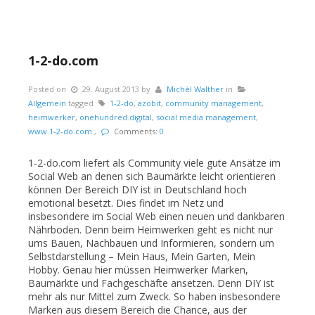
1-2-do.com
Posted on
29. August 2013
by
Michèl Walther
in
Allgemein
tagged
1-2-do
,
azobit
,
community management
,
heimwerker
,
onehundred.digital
,
social media management
,
www.1-2-do.com
,
Comments:
0
1-2-do.com liefert als Community viele gute Ansätze im
Social Web an denen sich Baumärkte leicht orientieren
können Der Bereich DIY ist in Deutschland hoch
emotional besetzt. Dies findet im Netz und
insbesondere im Social Web einen neuen und dankbaren
Nährboden. Denn beim Heimwerken geht es nicht nur
ums Bauen, Nachbauen und Informieren, sondern um
Selbstdarstellung – Mein Haus, Mein Garten, Mein
Hobby. Genau hier müssen Heimwerker Marken,
Baumärkte und Fachgeschäfte ansetzen. Denn DIY ist
mehr als nur Mittel zum Zweck. So haben insbesondere
Marken aus diesem Bereich die Chance, aus der