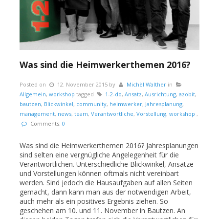
Was sind die Heimwerkerthemen 2016?
Posted on
12. November 2015
by
Michèl Walther
in
Allgemein
,
workshop
tagged
1-2-do
,
Ansatz
,
Ausrichtung
,
azobit
,
bautzen
,
Blickwinkel
,
community
,
heimwerker
,
Jahresplanung
,
management
,
news
,
team
,
Verantwortliche
,
Vorstellung
,
workshop
,
Comments:
0
Was sind die Heimwerkerthemen 2016? Jahresplanungen
sind selten eine vergnügliche Angelegenheit für die
Verantwortlichen. Unterschiedliche Blickwinkel, Ansätze
und Vorstellungen können oftmals nicht vereinbart
werden. Sind jedoch die Hausaufgaben auf allen Seiten
gemacht, dann kann man aus der notwendigen Arbeit,
auch mehr als ein positives Ergebnis ziehen. So
geschehen am 10. und 11. November in Bautzen. An