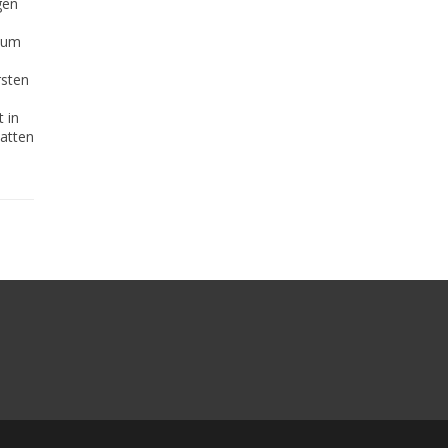
gen
 um
rsten
 in
hatten