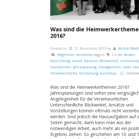
Was sind die Heimwerkertheme
2016?
Posted on
12. November 2015
by
Michèl Walt
Allgemein
,
workshop
tagged
1-2-do
,
Ansatz
,
Ausrichtung
,
azobit
,
bautzen
,
Blickwinkel
,
communit
heimwerker
,
Jahresplanung
,
management
,
news
,
te
Verantwortliche
,
Vorstellung
,
workshop
,
Commen
Was sind die Heimwerkerthemen 2016?
Jahresplanungen sind selten eine vergnüglic
Angelegenheit für die Verantwortlichen.
Unterschiedliche Blickwinkel, Ansätze und
Vorstellungen können oftmals nicht vereinba
werden. Sind jedoch die Hausaufgaben auf a
Seiten gemacht, dann kann man aus der
notwendigen Arbeit, auch mehr als ein posit
Ergebnis ziehen. So geschehen am 10. und 1