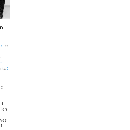
n
her
in
y
,
am
,
ts:
0
he
rt
llen
ives
1.